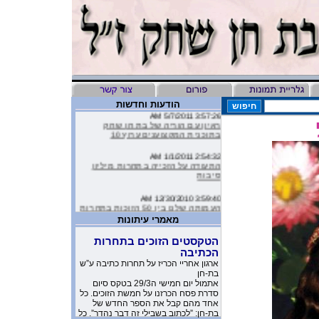
הודעות וחדשות
3:57:26 AM 5/7/2011
ראיון עם הוריה של בת חן שחק
בתוכנית המקצוענים ערוץ 10
2:54:32 AM 1/1/2011
התעודה על הזכייה בתחרות מיליון
סיבות
3:59:40 AM 12/30/2010
העמותה שלנו בין 50 הזוכות בתחרות
מיליון סיבות
מאמרי עיתונות
9:16:46 AM 12/19/2010
הטקסטים הזוכים בתחרות
ליהיא לפיד כתבה על הסרטון של
הכתיבה
העמותה שלנו בטור שלה בעיתון
ארגון אחריי הכריז על תחרות כתיבה ע”ש
בת-חן
10:11:40 PM 11/26/2010
אתמול יום חמישי ה29/3 בטקס סיום
משובים מדהימים שקבלנו מילדים
סדרת פסח הכרזנו על חמשת הזוכים. כל
שקבלו את יומניה של בת-חן
אחד מהם קבל את הספר החדש של
בת-חן: ”לכתוב בשבילי זה דבר נהדר”. כל
1:23:51 AM 11/17/2010