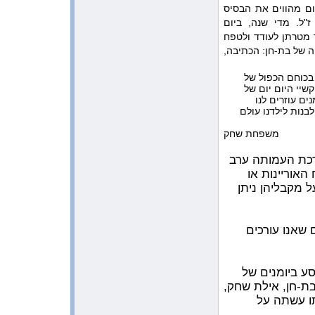
11:44:10 AM 10/8/2009
ם מהווים את הבסיס
כתבה בעיתון המקומי ”שבשבת” על
"ל. מדי שנה, ביום
הציור של בת-חן
 מטרתן לעודד ולטפח
11:39:18 AM 10/8/2009
 של בת-חן: הכתיבה,
מתנה לתל מונד לראש השנה
מקהילת סרסוטה
 בכוחם הכפול של
11:01:55 AM 10/4/2009
שיי היום יום של
הצעה להפעלה באתר
ים עוזרים לנו
בנות לילדנו עולם
11:15:03 AM 9/14/2009
צביקה השתתף בסדנא של Minds of
משפחת שחק
Peace בבית גאלה
10:13:12 AM 7/4/2009
רכת העמותה ערב
הזוכים מתנועת ”אחרי” בתחרות
אוריינות או
הכתיבה ע”ש בת-חן לשנת 2009
ל מקבליהן ניתן
11:55:19 PM 7/1/2009
כתבה בעיתון ”שעור חופשי”
 שאנו עורכים
9:34:57 AM 6/3/2009
דוא”ל מרגש שקבלנו דרך האתר
1:25:28 PM 6/2/2009
צביקה שחק וגורג סעאדה בהקרנה
ע ביומנים של
של הסרט נקודת מפגש
ת-חן, אילת שחק,
ו עשתה על
2:05:38 PM 5/22/2009
כתבה בעיתון המקומי שבשבת