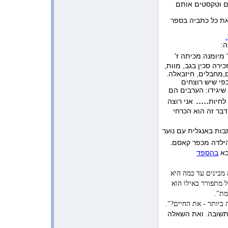
1:52:53 AM 12/26/2009
ם וטקסטים אותם
מפגש בביה”ס ”שלנו” תל מונד
את כל כתביה בספר
1:41:41 AM 12/26/2009
אימלים מרגשים מתלמידי ביה”ס
”שדות יואב”
ה:
10:39:44 PM 12/16/2009
 מיומנה מכיתה ז'
מורשת הכתיבה של בת-חן
ירה סכין בגב, מוות,
ם,מחבלים, חיזבאלה.
10:41:30 AM 11/16/2009
אימל מרגש
פי שיש רוצחים
 שיגידו: הערבים הם
10:46:11 AM 11/14/2009
.....
לחיות
אני רוצה
משובים בעקבות ההרצאה על הצוואה
דבר זה הוא הכרחי
של בת-חן לשלום
11:47:24 PM 11/13/2009
ת באנגלית עם נוער
אימל מרגש מתלמיד בביה”ס ”שלנו”
מתל מונד
ילדה מכפר קאסם.
בא
בהספד
5:23:49 AM 11/12/2009
הפרחת עפיפונים בתל-מונד
 מבינים עד כמה היא
9:52:28 AM 11/6/2009
 מתפורר כאילו הוא
אימל מרגש מתלמיד כיתה ח’ בכפר
הירוק
מת".
ביותר - את החיים?".
3:46:56 PM 10/29/2009
תשובה. ואת השאלה
מכתב תודה מביה”ס ניצני הבשור