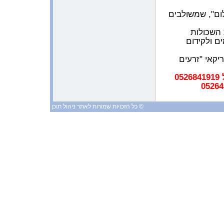
ם",
שמשולבים
9:09:55 AM 2/6/2009
הספר של בת-חן באנגלית זכה באות
הוקרה
 השכולות
ם ולקידום
11:52:40 AM 1/29/2009
כתבה עם יעלה ועלי בכנס לימוד
באנגליה
יקאי "זרעים
10:51:31 AM 1/26/2009
0
מכתב מרגש
9:18:08 AM 1/24/2009
משובים שנשלחו דרך האתר
© כל הזכויות שמורות לאתר ניהול תוכן
8:36:57 AM 1/16/2009
משובי תלמידים
1:38:27 AM 1/15/2009
הכתבה בעיתון המקומי על הפעילות
שלנו למען ילדי קבוץ כפר עזה
9:36:24 AM 1/9/2009
העמותה נרתמת לעזרת ילדי קבוץ
כפר עזה
10:55:58 AM 1/4/2009
ראיון עם צביקה ואילת שחק
1:01:37 AM 1/3/2009