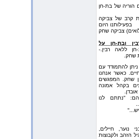
הוריה של בת-חן
9:53:00 AM 5/16/2009
המשובים של ילדי ביה”ס ”חופים ”
שבקבוץ ”יד מרדכי”
ת קרב של צביקה
בפעילותנו היום
9:42:40 AM 5/16/2009
חלוקת יומנים לילדי ביה”ס ”חופים
ואים) צביקה שחק
בקבוץ ”יד מרדכי”
ן ובת-חן על
1:44:48 AM 5/9/2009
ראיון לרדיו בסרסוטה
ן ללאה רבין.-
 שחק.
11:53:24 AM 5/4/2009
הציור של בת-חן בתערוכה בסרסוטה
ניתן להתמודד עם
11:48:11 AM 5/4/2009
ים. כאשר אנחנו
בעקבות הביקור בארה”ב
חן שחק. המפגשים
5:26:18 AM 4/11/2009
ים בקהל אמונה
עפיפונים מדברים שלום
ובדן.
ם: "נתתם לנו
7:30:39 AM 3/29/2009
תחרות הכתיבה ע”ש בת-חן בשיתוף
.
עם ארגון ”אחריי”
..."
11:59:34 PM 3/27/2009
חלוקת היומנים בביה”ס ”יובלי
הבשור”
, בני נוער, חיילים,
6:12:40 AM 3/24/2009
יל הזהב ולקבוצות
לינק להפעלות שנכתבו בסרסוטה