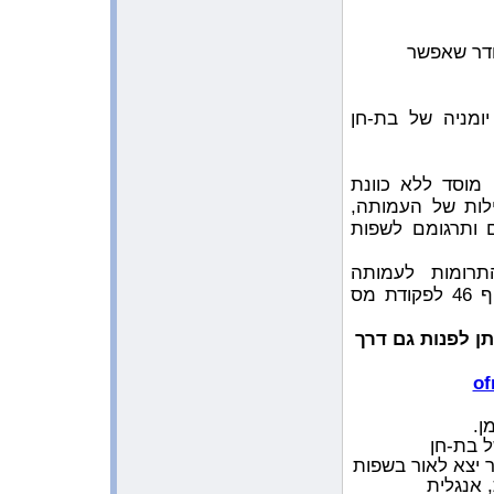
10:23:43 AM 3/23/2009
מפגש סיכום של שותפות יהודית
חדר שאפשר
ערבית על הדשא בכפר הס
1:13:03 AM 3/19/2009
כתבה בעיתון המקומי של תל מונד
ומניה של בת-חן
”שבשבת”
10:54:17 PM 3/18/2009
מפגשים עם משפחת שחק
מוסד ללא כוונת
לות של העמותה,
12:32:22 AM 3/16/2009
שי לילדי עוטף עזה
 ותרגומם לשפות
12:13:58 PM 3/7/2009
משלוח המנות המיוחד שלנו
תרומות לעמותה
מוכרות כזיכוי לצורכי מס. (בהתאם לסעיף 46 לפקודת מס
11:12:49 PM 3/3/2009
הציור של בת חן נבחר לתערוכה
בסרסוטה
ן לפנות גם דרך
11:03:38 AM 2/23/2009
of
מאמר על תחרות הכתיבה עם אחרי
10:54:42 PM 2/17/2009
ן.
יום המשפחה
 בת-חן
ר יצא לאור בשפות
12:29:33 PM 2/17/2009
כתבה בעיתון הארץ בזכות הז’אנר של
 אנגלית
היומן