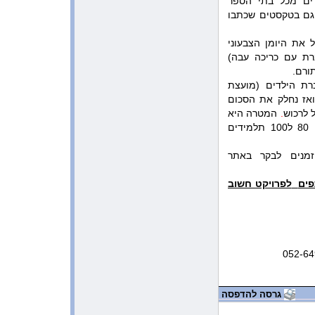
דים מכל בתי הספר
1:52:53 AM 12/26/2009
מפגש בביה”ס ”שלנו” תל מונד
גם בטקסטים שכתבו
1:41:41 AM 12/26/2009
אימלים מרגשים מתלמידי ביה”ס
ים והיא תכלול את היומן הצבעוני
”שדות יואב”
ריק (מחברת עם כריכה עבה)
ורם.
10:39:44 PM 12/16/2009
מורשת הכתיבה של בת-חן
ת הילדים (מועצת
 בביה"ס יתרום 10 שקלים ואז נחלק את הסכום
10:41:30 AM 11/16/2009
ל לרכוש
.
המטרה היא
אימל מרגש
שכל ביה"ס יאמץ שכבה בביה"ס שער הנגב בין 80 ל100 תלמידים
10:46:11 AM 11/14/2009
משובים בעקבות ההרצאה על הצוואה
של בת-חן לשלום
מנים לבקר באתר
11:47:24 PM 11/13/2009
פים
לפרויקט חשוב
אימל מרגש מתלמיד בביה”ס ”שלנו”
מתל מונד
5:23:49 AM 11/12/2009
הפרחת עפיפונים בתל-מונד
9:52:28 AM 11/6/2009
052-64
אימל מרגש מתלמיד כיתה ח’ בכפר
הירוק
3:46:56 PM 10/29/2009
גרסה להדפסה
מכתב תודה מביה”ס ניצני הבשור