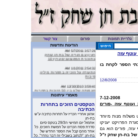
הודעות וחדשות
3:57:26 AM 5/7/2011
ראיון עם הוריה של בת חן שחק
עוטף עזה
בתוכנית המקצוענים ערוץ 10
תי הספר לקחת בו
2:54:32 AM 1/1/2011
התעודה על הזכייה בתחרות מיליון
סיבות
12/8/2008
3:59:40 AM 12/30/2010
העמותה שלנו בין 50 הזוכות בתחרות
מיליון סיבות
מאמרי עיתונות
7-12-2008
9:16:46 AM 12/19/2010
ועוטף עזה -פורים
הטקסטים הזוכים בתחרות
ליהיא לפיד כתבה על הסרטון של
הכתיבה
העמותה שלנו בטור שלה בעיתון
ארגון אחריי הכריז על תחרות כתיבה ע”ש
 משלוח מנות מיוחד
בת-חן
10:11:40 PM 11/26/2010
רת הפרויקט יעניקו
אתמול יום חמישי ה29/3 בטקס סיום
משובים מדהימים שקבלנו מילדים
סדרת פסח הכרזנו על חמשת הזוכים. כל
שקבלו את יומניה של בת-חן
 עזה, פורים הוא גם
אחד מהם קבל את הספר החדש של
של בת-חן שחק ז"ל
בת-חן: ”לכתוב בשבילי זה דבר נהדר”. כל
1:23:51 AM 11/17/2010