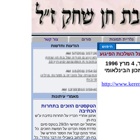
הודעות וחדשות
3:57:26 AM 5/7/2011
ל השלכות הפיגוע
ראיון עם הוריה של בת חן שחק
בתוכנית המקצוענים ערוץ 10
19
כון הבינלאומי
2:54:32 AM 1/1/2011
התעודה על הזכייה בתחרות מיליון
סיבות
http://www.kere
3:59:40 AM 12/30/2010
העמותה שלנו בין 50 הזוכות בתחרות
מיליון סיבות
מאמרי עיתונות
הטקסטים הזוכים בתחרות
9:16:46 AM 12/19/2010
ליהיא לפיד כתבה על הסרטון של
הכתיבה
העמותה שלנו בטור שלה בעיתון
ארגון אחריי הכריז על תחרות כתיבה ע”ש
בת-חן
10:11:40 PM 11/26/2010
אתמול יום חמישי ה29/3 בטקס סיום
משובים מדהימים שקבלנו מילדים
סדרת פסח הכרזנו על חמשת הזוכים. כל
שקבלו את יומניה של בת-חן
אחד מהם קבל את הספר החדש של
בת-חן: ”לכתוב בשבילי זה דבר נהדר”. כל